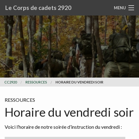
Le Corps de cadets 2920
MENU
LE CC2920
COMMUNICATIONS
PRÉSENTATION
HISTORIQUE
CC2920
RESSOURCES
HORAIRE DU VENDREDI SOIR
PRIX ET MÉRITES
RESSOURCES
RESSOURCES
Horaire du vendredi soir
RECHERCHE
Voici l’horaire de notre soirée d’instruction du vendredi :