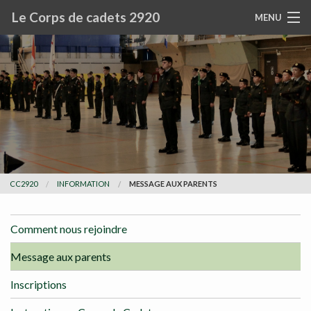
Le Corps de cadets 2920
MENU
LE CC2920
COMMUNICATIONS
PRÉSENTATION
HISTORIQUE
CC2920
INFORMATION
MESSAGE AUX PARENTS
PRIX ET MÉRITES
RESSOURCES
Comment nous rejoindre
Message aux parents
RECHERCHE
Inscriptions